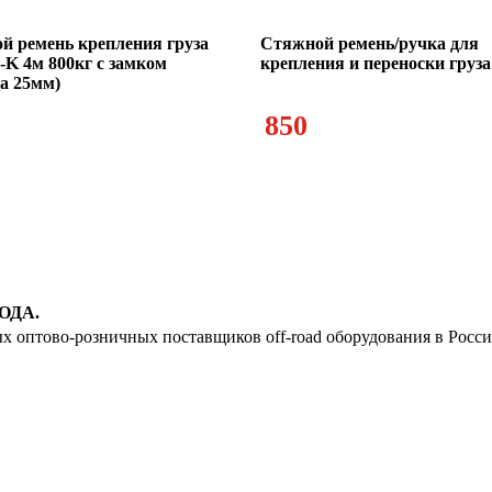
й ремень крепления груза
Стяжной ремень/ручка для
K 4м 800кг с замком
крепления и переноски груза
а 25мм)
850
ОДА.
ых оптово-розничных поставщиков off-road оборудования в Росс