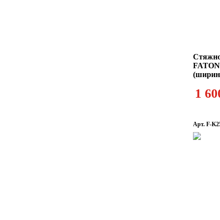
Стяжно
FATON-
(ширин
1 60
Арт. F-K2