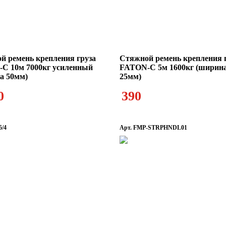
й ремень крепления груза
Стяжной ремень крепления 
C 10м 7000кг усиленный
FATON-C 5м 1600кг (ширин
а 50мм)
25мм)
0
390
5/4
Арт. FMP-STRPHNDL01