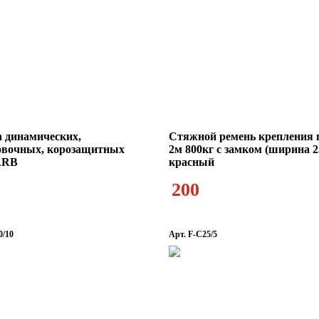
 динамических,
Стяжной ремень крепления 
овочных, корозащитных
2м 800кг с замком (ширина 
ARB
красный
200
0/10
Арт. F-C25/5