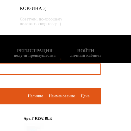
КОРЗИНА :(
Советуем, по-хорошему
положить сюда товар :)
РЕГИСТРАЦИЯ
ВОЙТИ
получи преимущества
личный кабинет
Наличие
Наименование
Цена
Арт. F-K25/2-BLK