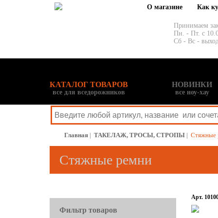
О магазине
Как к
Принимаем за
Пн. - Пт. с 10.
Сб - Вс - выхо
КАТАЛОГ ТОВАРОВ
НОВИНКИ
все для вседорожников
все ноу-хау
Главная
|
ТАКЕЛАЖ, ТРОСЫ, СТРОПЫ
|
Стяжные 
Стяжные ремни
Арт. 1010
Фильтр товаров