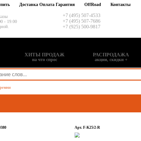
упить
Доставка Оплата Гарантия
OffRoad
Контакты
+7 (495) 507-4533
казы
+7 (495) 507-7686
00 - 19.00
+7 (925) 500-9817
дной.
ХИТЫ ПРОДАЖ
РАСПРОДАЖА
на что спрос
акции, скидки +
ремни
0380
Арт. F-K25/2-R