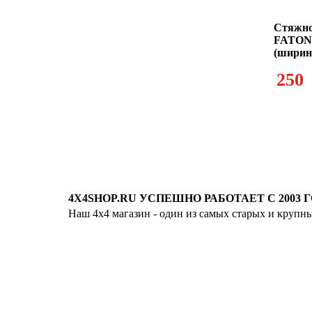
Стяжно
FATON-
(ширин
250
4X4SHOP.RU УСПЕШНО РАБОТАЕТ С 2003 Г
Наш 4x4 магазин - один из самых старых и крупн
Хотите узнавать
первыми о скидках
спец.предложениях
новинках и акциях?!