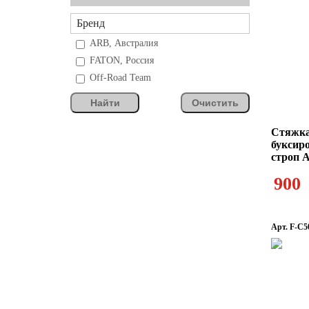
Бренд
ARB, Австралия
FATON, Россия
Off-Road Team
Найти
Очистить
Стяжка
буксир
строп 
900
Арт. F-C5