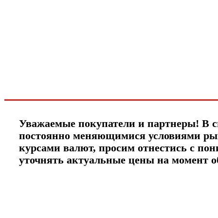
первыми о скидках
спец.предложениях
новинках и акциях?!
ЧТО НОВОГО?
Уважаемые покупатели и партнеры! В с
постоянно меняющимися условиями ры
курсами валют, просим отнестись с по
уточнять актуальные цены на момент 