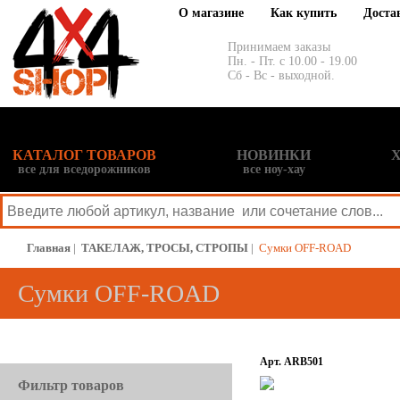
О магазине
Как купить
Доста
Принимаем заказы
Пн. - Пт. с 10.00 - 19.00
Сб - Вс - выходной.
КАТАЛОГ ТОВАРОВ
НОВИНКИ
все для вседорожников
все ноу-хау
Главная
|
ТАКЕЛАЖ, ТРОСЫ, СТРОПЫ
|
Сумки OFF-ROAD
Сумки OFF-ROAD
Арт. ARB501
Фильтр товаров