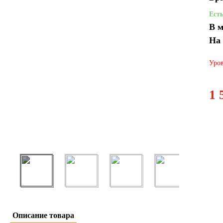
Ест
В м
На
Уров
1 
Описание товара