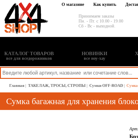
О магазине
Как купить
Доста
Принимаем заказы
Пн. - Пт. с 10.00 - 19.00
Сб - Вс - выходной.
КАТАЛОГ ТОВАРОВ
НОВИНКИ
все для вседорожников
все ноу-хау
Главная
|
ТАКЕЛАЖ, ТРОСЫ, СТРОПЫ
|
Сумки OFF-ROAD
|
Сумка 
Сумка багажная для хранения блок
Арт
Бр