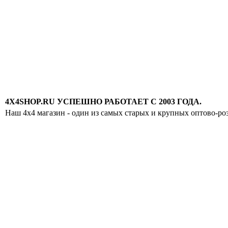
4X4SHOP.RU УСПЕШНО РАБОТАЕТ С 2003 ГОДА.
Наш 4x4 магазин - один из самых старых и крупных оптово-ро
Хотите узнавать
первыми о скидках
спец.предложениях
новинках и акциях?!