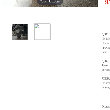
9
Touch to zoom
ДОСТ
По Мо
После 
прочие
цена.
ДОСТ
Транс
догово
МЕЖД
По ст
За пре
Оплата