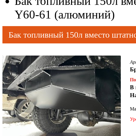
Бак топливный 150л вме
Y60-61 (алюминий)
Бак топливный 150л вместо штатно
Ар
Б
По
В 
Н
Ма
Ур