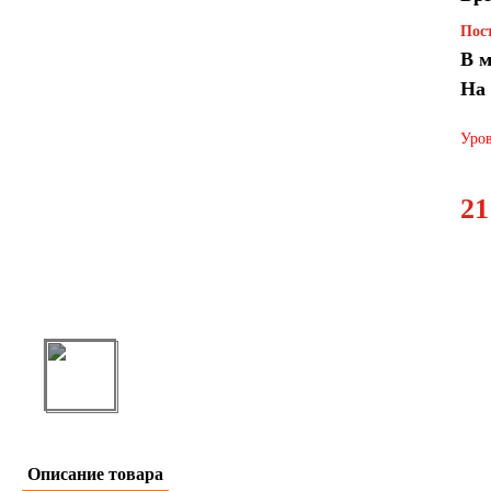
Пост
В м
На
Уров
21
Описание товара