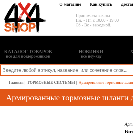
О магазине
Как купить
Доста
Принимаем заказы
Пн. - Пт. с 10.00 - 19.00
Сб - Вс - выходной.
КАТАЛОГ ТОВАРОВ
НОВИНКИ
все для вседорожников
все ноу-хау
Главная
|
ТОРМОЗНЫЕ СИСТЕМЫ
|
Армированные тормозные шланг
Армированные тормозные шланги д
Арт.
Брэ