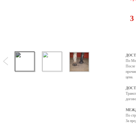
3
ДОСТ
По Мо
После 
прочие
цена.
ДОСТ
Транс
догово
МЕЖД
По ст
За пре