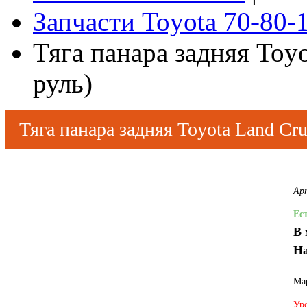
Запчасти Toyota 70-80-
Тяга панара задняя Toyo
руль)
Тяга панара задняя Toyota Land Cru
Ар
Ес
В 
На
Мар
Уро