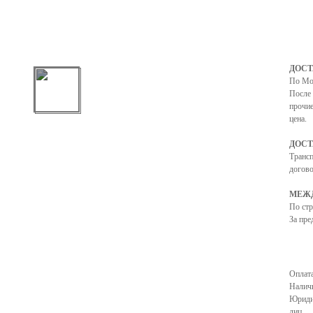
ДОСТ
По Мо
После 
прочие
цена.
ДОСТ
Транс
догово
МЕЖД
По ст
За пре
Оплата
Налич
Юриди
лиц