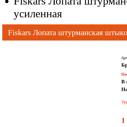
Fiskars Лопата штурма
усиленная
Fiskars Лопата штурманская штык
Ар
Бр
По
В 
На
Уро
1