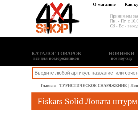
О магазине
Как к
Принимаем за
Пн. - Пт. с 10.
Сб - Вс - выхо
КАТАЛОГ ТОВАРОВ
НОВИНКИ
все для вседорожников
все ноу-хау
Главная
|
ТУРИСТИЧЕСКОЕ СНАРЯЖЕНИЕ
|
Лоп
Fiskars Solid Лопата штурм