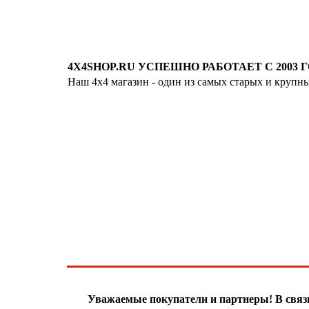
4X4SHOP.RU УСПЕШНО РАБОТАЕТ С 2003 Г
Наш 4x4 магазин - один из самых старых и крупн
Хотите узнавать
первыми о скидках
спец.предложениях
новинках и акциях?!
ЧТО НОВОГО?
Уважаемые покупатели и партнеры! В свя