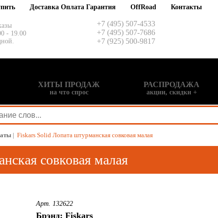
упить
Доставка Оплата Гарантия
OffRoad
Контакты
+7 (495) 507-4533
казы
+7 (495) 507-7686
00 - 19.00
+7 (925) 500-9817
дной.
ХИТЫ ПРОДАЖ
РАСПРОДАЖА
на что спрос
акции, скидки +
аты
|
Fiskars Solid Лопата штурманская совковая малая
анская совковая малая
Арт. 132622
Брэнд: Fiskars