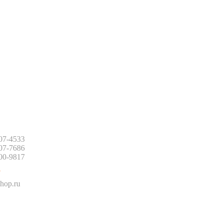
:
507-4533
507-7686
500-9817
:
hop.ru