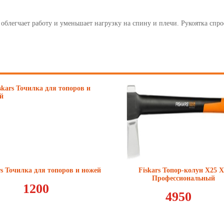
8
блегчает работу и уменьшает нагрузку на спину и плечи. Рукоятка спро
9
10
11
12
13
14
15
16
rs Точилка для топоров и ножей
Fiskars Топор-колун X25 
Профессиональный
1200
17
4950
18