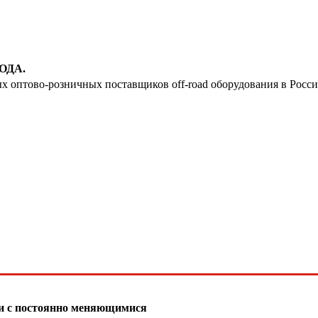
19
20
21
ОДА.
ых оптово-розничных поставщиков off-road оборудования в Росс
22
23
24
25
26
27
28
29
зи с постоянно меняющимися