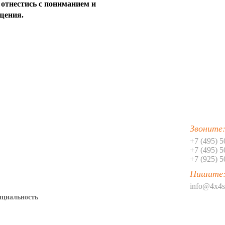
30
отнестись с пониманием и
щения.
31
32
33
34
35
36
Звоните
37
+7 (495) 
+7 (495) 
+7 (925) 
38
Пишите
39
info@4x4s
нциальность
40
41